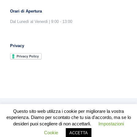
Orari di Apertura
Dal Lunedì al Venerdi | 9:00 - 13:00
Privacy
Questo sito web utilizza i cookie per migliorare la vostra
esperienza. Diamo per scontato che tu sia d'accordo, ma se lo
desideri puoi scegliere di non accettarli.
Impostazioni
© 2019 ORDINE DEI PERITI INDUSTRIALI DI ROVIGO -
Powered by: Cgshop
Cookie
ACCETTA